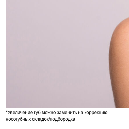
*Увеличение губ можно заменить на коррекцию
носогубных складок/подбородка